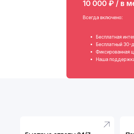
Фиксированная цена без лимит
Наша поддержка на всех этап
Быстрые ответы 24/7
Повышение
удовлетворе
Ответы без задержек и круглосуточно.
Ассистент быстро нах
Клиенты получают информацию и помощь
информацию, помогае
сразу, независимо от графика операторов
в вопросах, снимает з
Точные ответы
Масштабиру
без потерь