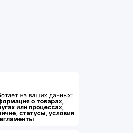
ваших данных:
о товарах,
процессах,
тусы, условия
ы
ая