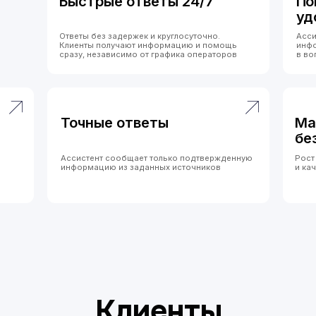
Ассистент сообщает только подтвержденную
Рост числа обращений
информацию из заданных источников
и качество ответов.
Клиенты
Что усиливает эффект:
единый ассистент во всех
каналах
(чат на сайте, WhatsApp, Telegram и другие).