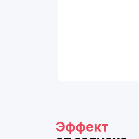
Эффект
от запуска
Стабильное
качество