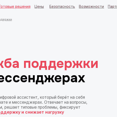
 решения
 решения
Цены
Цены
Безопасность
Безопасность
Возможности
Возможности
Партнерам
Партнерам
Блог
Блог
а поддержки
сенджерах
 ассистент, который берёт на себя
 мессенджерах. Отвечает на вопросы,
ает типовые проблемы, фиксирует
ку и
снижает нагрузку