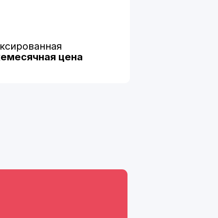
я цена
 ассистента