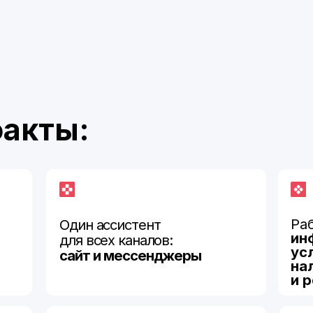
ты:
Работает на 
Один ассистент
информация 
для всех каналов:
услугах или 
сайт и
мессенджеры
наличие, ста
и регламент
Бесплатный тест
Фиксированн