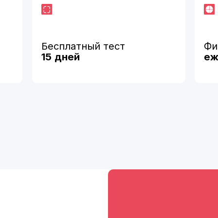
15
дней
ежемесячна
10 000 ₽ / в месяц за
Всегда включено:
Бесплатная интеграция
Бесплатный 30-дневный тест