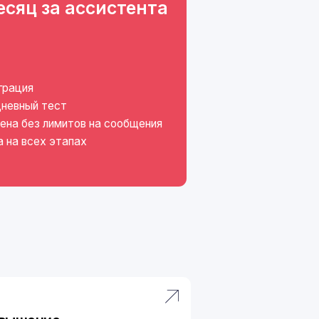
ов на сообщения
ах
нности
одит нужную
т разобраться
атруднения клиентов
емость