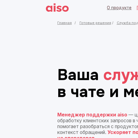
О продукте
О продукте
Готовые
Готовые
Главная
/
Готовые решения
/
Служба поддержки
Ваша
служб
в
чате и
мес
Менеджер поддержки aiso
— цифровой
обработку клиентских запросов в чате и
помогает разобраться с продуктом, реш
контекст обращений.
Ускоряет поддерж
на
операторов.