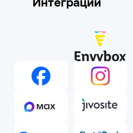
Настройте
вашего ассистента
Дайте имя, задайте тон и стиль
общения.
Установите правила:
формальный или дружелюбный
стиль, использование эмодзи,
логика апсейла и другое