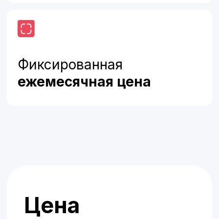
Бесплатная интеграция
Бесплатный 15-дневный тест
Фиксированная цена без
лимитов на сообщения
Эффект
от запуска
Мгновенные ответы 24/7
Первый отклик — за секунды,
включая вечерние и ночные часы.
Гости получают информацию по меню