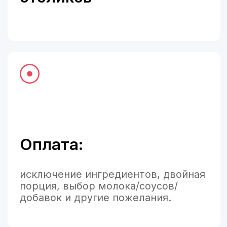
дней.
Как запустить
aiso в
4 простых
шага
Aiso начинает работать сразу:
без ручного обучения, без скриптов
и сложной настройки.
Подключите вашу
систему
автоматизации