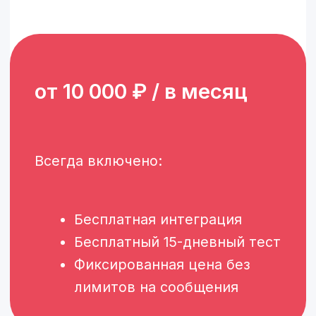
без ожидания
Больше заказов с сайта
Больше посетителей доходит
до заказа: ассистент снимает
ключевые сомнения, помогает
выбрать блюда и ведет к оплате.
Средний чек растет за счет
допродаж и апсейла.
Меньше рутины
для команды
Типовые вопросы обрабатываются
автоматически, сотрудники
концентрируются на сервисе в зале.