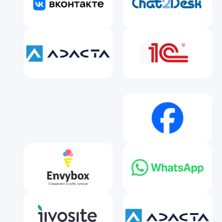
Выберите
и подключите каналы
Интегрируйте чаты и мессенджеры,
которыми уже пользуются ваши
гости. Технические навыки
не нужны — команда aiso выполнит
интеграцию за вас, бесплатно.
Для сетей —
режим оркестратора
Один ассистент обслуживает всю сеть
ресторанов.
У него единая база знаний
по
бренду и
всем точкам, общие
правила и
интеграции. Гость в
одном
диалоге может выбрать ресторан (или
aiso уточнит и
подставит нужный),