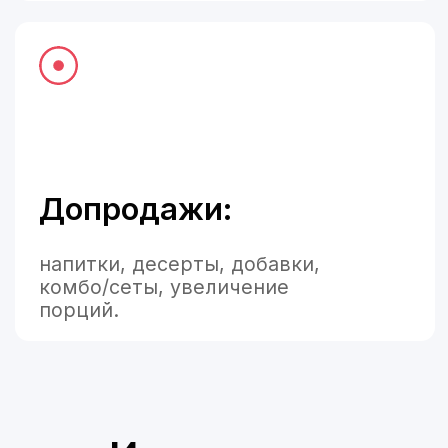
Укажите токен iiko. Aiso сам загрузит
информацию о меню, и уже будет
готов к заказам и консультированию
гостей
Обогатите знания
(по желанию)
Загрузите статические материалы:
стандарты ресторана, описание
детской комнаты, акции — всё,
что поможет персонализировать
гостевой опыт.