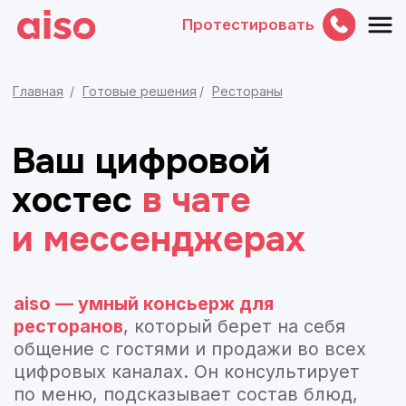
Протестировать
Главная
/
Готовые решения
/
Рестораны
Ваш цифровой
хостес
в
чате
и
мессенджерах
aiso — умный консьерж для
ресторанов
, который берет на
себя
общение с гостями и
продажи во
всех
цифровых каналах. Он консультирует
по
меню, подсказывает состав блюд,
учитывает аллергии и
диетические
ограничения, помогает
с
модификацией позиций. Ассистент
принимает заказы на
самовывоз
и
доставку, бронирует столики
и
сопровождает оплату.