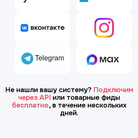
посмотреть меню конкретной точки,
оформить доставку/самовывоз,
забронировать столик, перенести
или
отменить бронь, получить
предложения допродаж и
применить
лояльность — в
любом канале.
Ассистент сам держит контекст и
выполняет все действия
без
переключений между сайтами,
чатами и
звонками.
Протестируйте
бесплатно
Заполните форму
, и мы свяжемся
и договоримся о тестировании робота