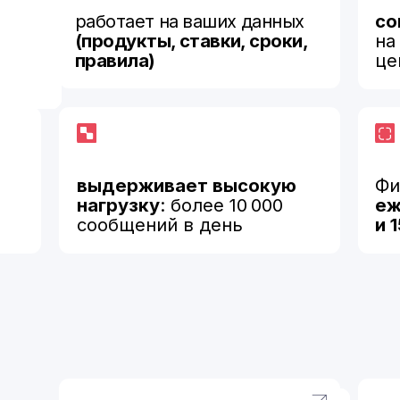
выдерживает высокую
Фиксированн
нагрузку
: более 10 000
ежемесячна
сообщений в день
и 15-дневны
Быстрые ответы 24/7
Больше заяво
Первый отклик — за секунды, и даже
aiso помогает клиенту
тогда, когда ваши менеджеры спят.
в продуктах и выбрат
открыть счёт, оформит
на кредит, узнать усло
лимит или перейти к оп