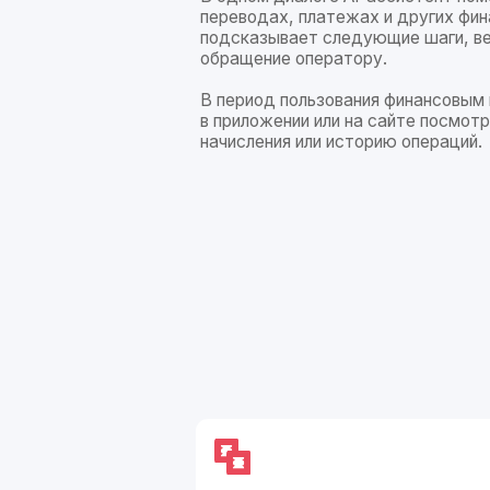
В период пользования финансовым продукт
в приложении или на сайте посмотреть дог
начисления или историю операций.
К
один ассистент
для всех каналов