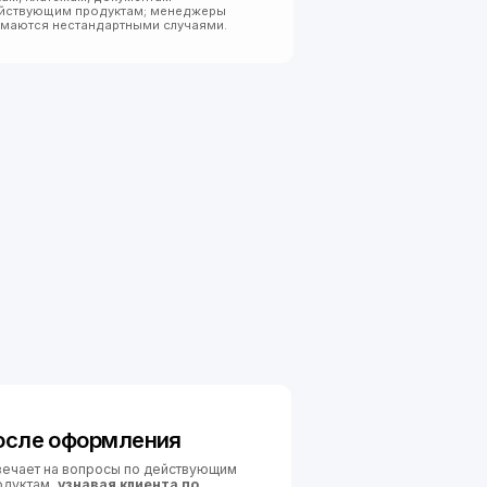
мления
ы по действующим
 клиента по
отреть договор,
мит, остаток, срок,
ачисления, историю
 обслуживания.
ьная аналитика
ику по всем диалогам:
ы, частые причины
де клиентам нужна
, которые чаще всего
ератора.