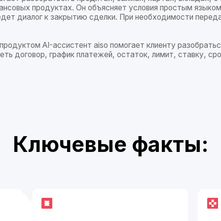
ом AI-ассистент aiso помогает клиенту разобраться где
овор, график платежей, остаток, лимит, ставку, срок, комиссии,
лючевые факты:
работает на
ваших данных
сокращает н
(продукты, ставки, сроки,
на операторо
правила)
центр