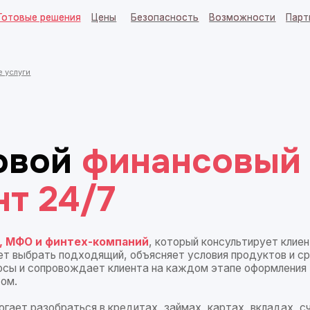
 решения
 решения
Цены
Цены
Безопасность
Безопасность
Возможности
Возможности
Партнерам
Партнерам
Блог
Блог
ой
финансовый
 24/7
 и финтех-компаний
, который консультирует клиентов
ать подходящий, объясняет условия продуктов и сравнивает
сопровождает клиента на каждом этапе оформления
азобраться в кредитах, займах, картах, вкладах, счетах,
х продуктах. Он объясняет условия простым языком,
алог к закрытию сделки. При необходимости передаёт