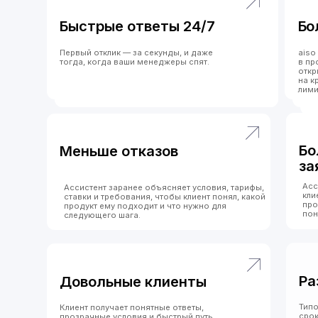
Более качес
Меньше отказов
заявки
Ассистент предварите
Ассистент заранее объясняет условия, тарифы,
клиента, помогает ра
ставки и требования, чтобы клиент понял, какой
продукта и понять, к
продукт ему подходит и что нужно для
понадобятся для под
следующего шага.
Разгрузка к
Довольные клиенты
Типовые вопросы по у
Клиент получает понятные ответы,
срокам, платежам, до
прозрачные условия и быстрый путь
и действующим проду
от интереса к следующему шагу.
занимаются нестанда
 усиливает эффект:
единый ассистент во всех
лах
(чат на сайте, в приложении, MAX, WhatsApp,
Telegram, Email, SMS).