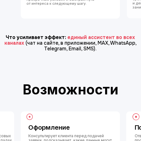
Возможности
Оформление
После офор
Консультирует клиента перед подачей
Отвечает на вопрос
заявки, подсказывает, какие данные могут
продуктам,
узнавая
понадобиться, объясняет следующие шаги
профилю
: где посм
и при необходимости передаёт обращение
график платежей, ли
оператору.
ставку, комиссии, н
операций и условия
Интеллектуал
Режим оркестратора
Показывает статист
Работает с разными финансовыми продуктами
популярные вопрос
в одном диалоге: кредитами, займами,
обращений, темы, г
картами, вкладами, счетами, переводами,
помощь, и сценарии
платежами, рассрочкой, рефинансированием
требуют участия оп
и другими услугами.