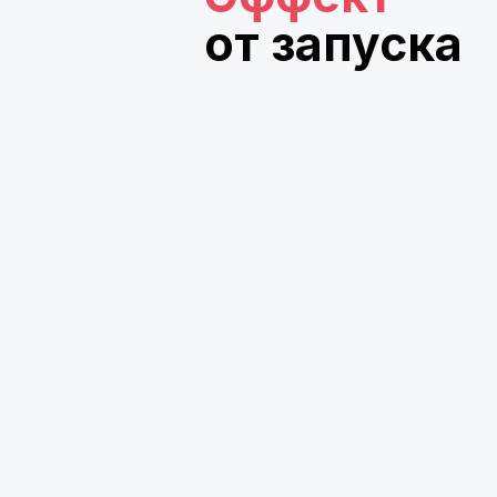
Что
кана