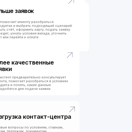
твенные
льно консультирует
зобраться в условиях
акие данные
ачи заявки.
онтакт-центра
словиям, ставкам,
кументам
ктам; менеджеры
ртными случаями.