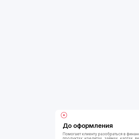
До оформления
Помогает клиенту разобраться в финансовых
продуктах: кредитах, займах, картах, вкладах,
счетах, переводах и платежах. Объясняет
условия, тарифы, ставки, комиссии, сроки
и помогает выбрать подходящий сценарий.
Передача оператору
Определяет ситуации, где нужен
специалист, и передаёт оператору диалог
вместе с контекстом обращения.