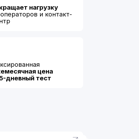
ая
я цена
й тест
к
 разобраться
ь подходящий сценарий:
ь карту, подать заявку
вия вклада, уточнить
лате.