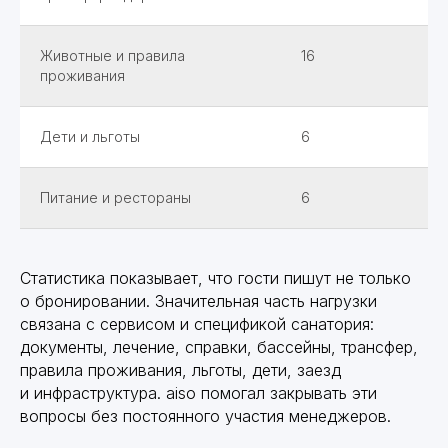
Контакты
О продукте
О продукте
Готовые решения
Готовые решения
8 800 200 32 65
Цены
Цены
Животные и правила
16
contact@aiso.team
Возможности
Возможности
проживания
Безопасность
Партнерам
Партнерам
Дети и льготы
6
Блог
Блог
Питание и рестораны
6
Политика конфиденциальности
Статистика показывает, что гости пишут не только
о бронировании. Значительная часть нагрузки
связана с сервисом и спецификой санатория:
О компании
О компании
документы, лечение, справки, бассейны, трансфер,
правила проживания, льготы, дети, заезд
и инфраструктура. aiso помогал закрывать эти
вопросы без постоянного участия менеджеров.