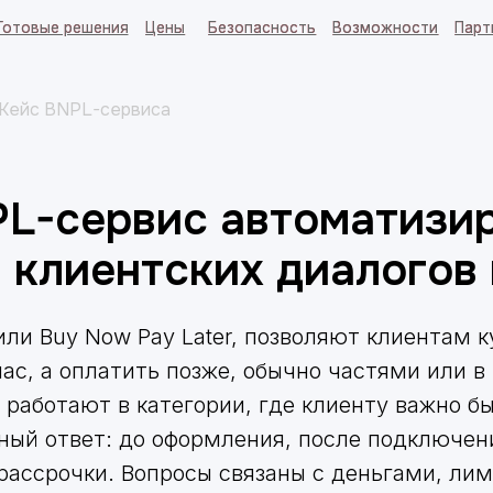
 решения
 решения
Цены
Цены
Безопасность
Безопасность
Возможности
Возможности
Партнерам
Партнерам
Блог
Блог
Кейс BNPL-сервиса
PL-сервис автоматизи
 клиентских диалогов 
или Buy Now Pay Later, позволяют клиентам к
час, а оплатить позже, обычно частями или в
 работают в категории, где клиенту важно б
ный ответ: до оформления, после подключени
рассрочки. Вопросы связаны с деньгами, ли