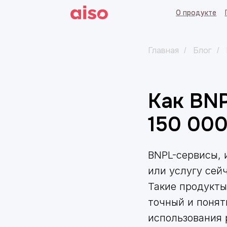
О продукте
О продукте
Готовые
Готовые
Главная
Блог
/
/
Kак BN
150 000
BNPL-сервисы, 
или услугу сей
Такие продукты
точный и понят
использования 