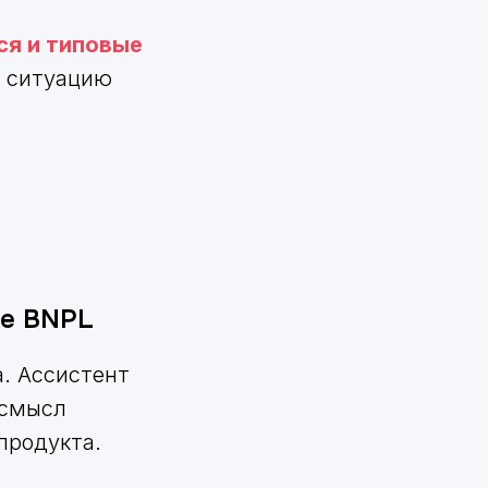
я и типовые
ю ситуацию
се BNPL
а. Ассистент
 смысл
продукта.