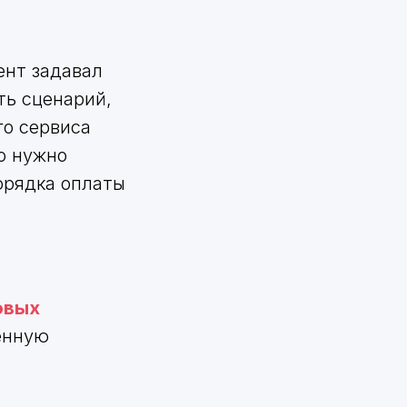
ент задавал
ть сценарий,
го сервиса
о нужно
порядка оплаты
овых
енную