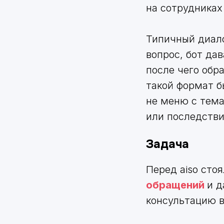
на сотрудниках
Типичный диало
вопрос, бот да
после чего обр
такой формат б
не меню с тема
или последстви
Задача
Перед aiso сто
обращений
и д
консультацию в