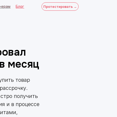
Протестировать →
ровал
в месяц
упить товар
 рассрочку.
ыстро получить
я и в процессе
митами,