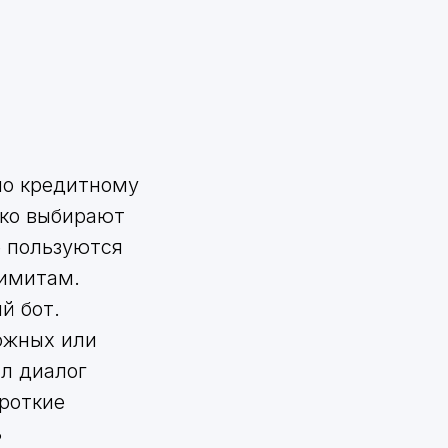
по кредитному
ько выбирают
е пользуются
лимитам.
й бот.
ожных или
л диалог
ороткие
ь