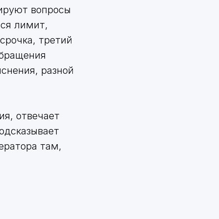
лируют вопросы
ся лимит,
срочка, третий
обращения
яснения, разной
ия, отвечает
подсказывает
ератора там,