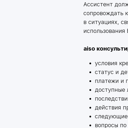
Ассистент долж
сопровождать к
в ситуациях, с
использования 
aiso консульт
условия кр
статус и де
платежи и 
доступные 
последстви
действия п
следующие 
вопросы по