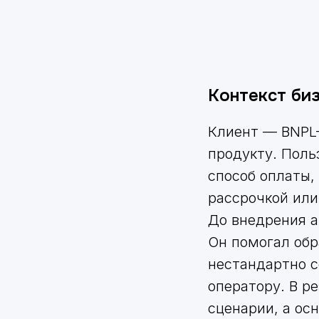
Контекст би
Клиент — BNPL
продукту. Поль
способ оплаты,
рассрочкой или
До внедрения a
Он помогал обр
нестандартно 
оператору. В р
сценарии, а ос