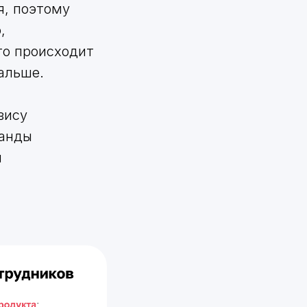
я, поэтому
,
то происходит
альше.
вису
манды
л