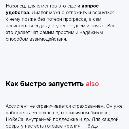
Наконец, для клиентов это ещё и
вопрос
удобства
. Диалог можно отложить и вернуться
к нему позже без потери прогресса, а сам
ассистент всегда доступен — днем и ночью. Всё
это делает чат самым простым и надёжным
способом взаимодействия.
Заказать интеграцию
Как быстро запустить
aiso
Ассистент не ограничивается страхованием. Он уже
работает в e-commerce, гостиничном бизнесе,
HoReCa, внутренней поддержке и др. Для каждой
Контакты
О продукте
О продукте
сферы у нас есть готовые «роли» — будь
Готовые решения
Готовые решения