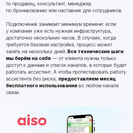
8 800 200 32 65
то продавец, консультант, менеджер
Цены
Цены
contact@aiso.team
по бронированию или наставник для сотрудников.
Возможности
Возможности
Безопасность
Подключение занимает минимум времени: если
Партнерам
Партнерам
у компании уже есть нужная инфраструктура,
Блог
Блог
достаточно нескольких часов. В случаях, когда
требуется базовая настройка, процесс может
занять на несколько дней.
Все технические шаги
мы берём на себя
— от клиента нужны только
доступ к данным и список каналов, в которых будет
Политика конфиденциальности
работать ассистент. А чтобы протестировать работу
ассистента без риска,
предоставляем месяц
бесплатного использования
во любом канале
связи.
О компании
О компании