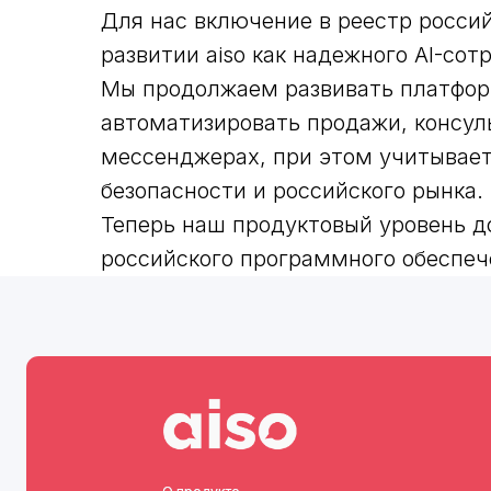
Для нас включение в реестр росси
развитии aiso как надежного AI-сот
Мы продолжаем развивать платфор
автоматизировать продажи, консуль
О 
мессенджерах, при этом учитывает
О продукте
О продукте
Блог
Блог
безопасности и российского рынка.
Готовые решения
Готовые решения
Теперь наш продуктовый уровень 
Цены
Цены
российского программного обеспеч
Возможности
Возможности
Безопасность
Безопасность
Партнерам
Партнерам
О ко
О ко