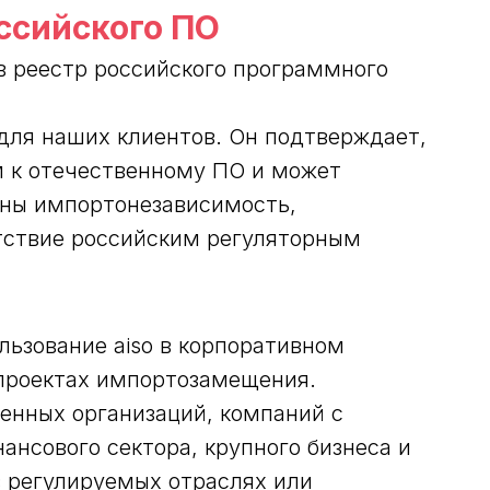
оссийского ПО
в реестр российского программного
 для наших клиентов. Он подтверждает,
м к отечественному ПО и может
ажны импортонезависимость,
тствие российским регуляторным
льзование aiso в корпоративном
 проектах импортозамещения.
венных организаций, компаний с
нсового сектора, крупного бизнеса и
в регулируемых отраслях или