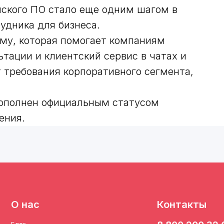
йского ПО стало еще одним шагом в
рудника для бизнеса.
му, которая помогает компаниям
тации и клиентский сервис в чатах и
нас
Контакты
 требования корпоративного сегмента,
8 800 200 32 65
contact@aiso.team
дополнен официальным статусом
ения.
мпании
мпании