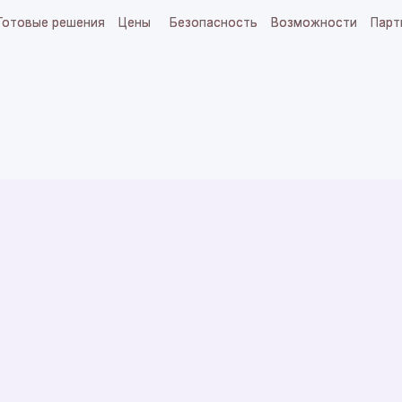
 решения
 решения
Цены
Цены
Безопасность
Безопасность
Возможности
Возможности
Партнерам
Партнерам
Блог
Блог